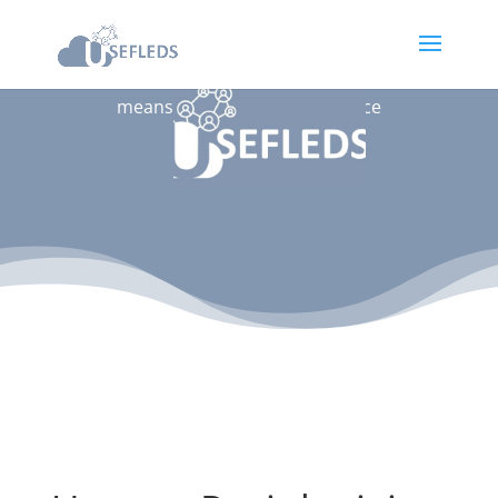
U
nleashing
Se
ctor-coupling
Fl
exibility by
means of an
E
nergy
D
ata
S
pace